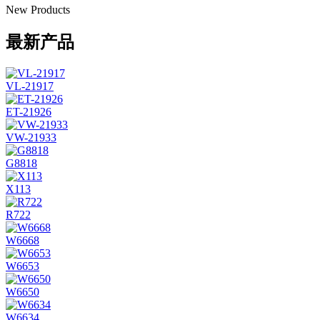
New Products
最新产品
VL-21917
ET-21926
VW-21933
G8818
X113
R722
W6668
W6653
W6650
W6634