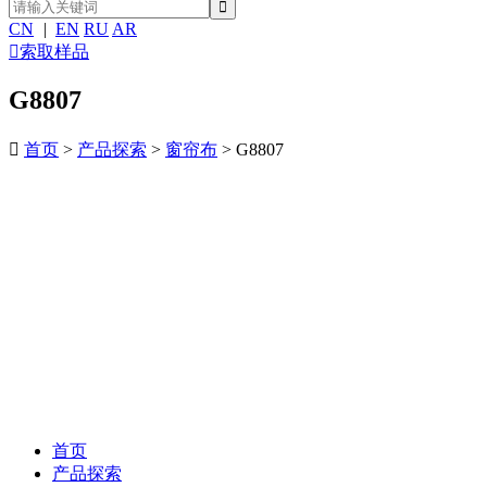
CN
|
EN
RU
AR

索取样品
G8807

首页
>
产品探索
>
窗帘布
> G8807
首页
产品探索