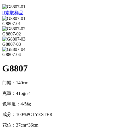

索取样品
G8807-01
G8807-02
G8807-03
G8807-04
G8807
门幅：140cm
克重：415g/㎡
色牢度：4-5级
成分：100%POLYESTER
花位：37cm*36cm