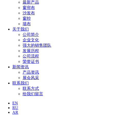
最新产品
窗帘布
沙发布
窗纱
墙布
关于我们
公司简介
企业文化
强大的销售团队
发展历程
公司流程
荣誉证书
新闻资讯
产品资讯
展会风采
联系我们
联系方式
给我们留言
EN
RU
AR