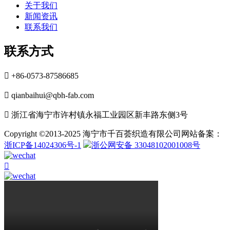
关于我们
新闻资讯
联系我们
联系方式

+86-0573-87586685

qianbaihui@qbh-fab.com

浙江省海宁市许村镇永福工业园区新丰路东侧3号
Copyright ©2013-2025 海宁市千百荟织造有限公司网站备案：
浙ICP备14024306号-1
浙公网安备 33048102001008号
